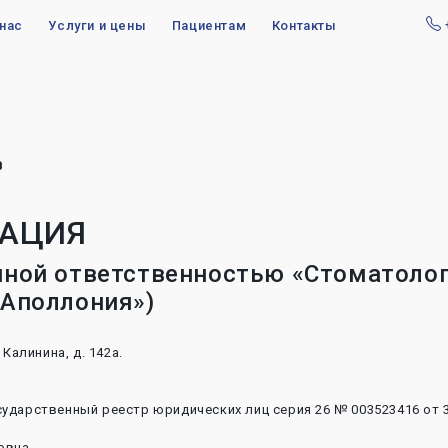
 нас
Услуги и цены
Пациентам
Контакты
в
АЦИЯ
нной ответственностью «Стоматоло
 Аполлония»)
 Калинина, д. 142а.
ударственный реестр юридических лиц серия 26 № 003523416 от 31
овна