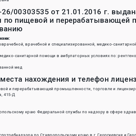
26/00303535 от 21.01.2016 г. выда
я по пищевой и перерабатывающей 
ованию
нзии:
доврачебной, врачебной и специализированной, медико-санитарн
медико-санитарной помощи в амбулаторных условиях по: рентгено
ванной мед
 места нахождения и телефон лицен
евой и перерабатывающей промышленности, торговле и лицензи
а, 415-Д
опольскому краю Федеральной службы по надзору в сфере здраво
потребнадзора по Ставропольскому краю в г. Георгиевске и Гео