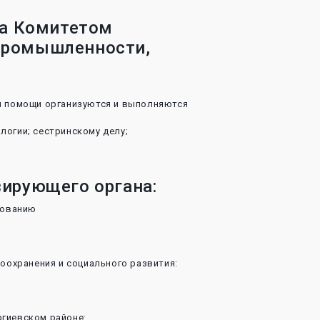
на Комитетом
промышленности,
ой помощи организуются и выполняются
логии; сестринскому делу;
зирующего органа:
рованию
охранения и социального развития:
ргиевском районе: