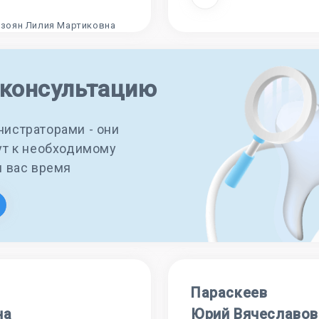
 консультацию
истраторами - они
ут к необходимому
я вас время
Параскеев
на
Юрий Вячеславов