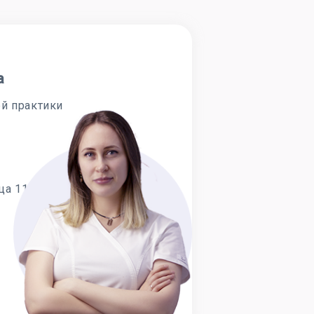
а
й практики
а 11:00-